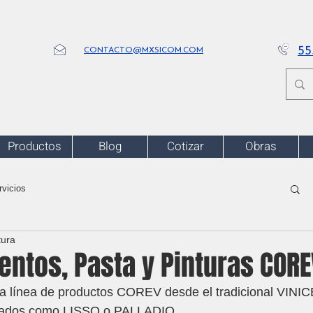
55
CONTACTO@MXSICOM.COM
Productos
Blog
Cotizar
Obras
rvicios
tura
ntos, Pasta y Pinturas CORE
la línea de productos COREV desde el tradicional VIN
izados como LISSO o PALLADIO