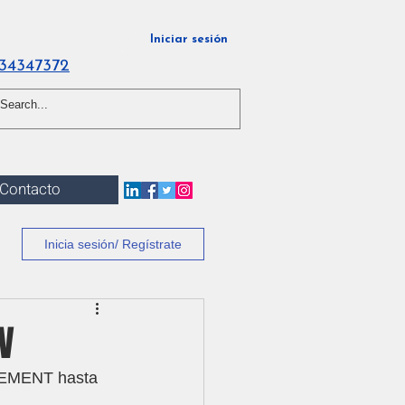
Iniciar sesión
34347372
Contacto
Inicia sesión/ Regístrate
V
ICEMENT hasta 