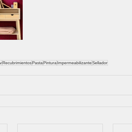
v
Recubrimientos
Pasta
Pintura
Impermeabilizante
Sellador